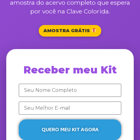
amostra do acervo completo que espera
por você na Clave Colorida.
AMOSTRA GRÁTIS
Receber meu Kit
QUERO MEU KIT AGORA