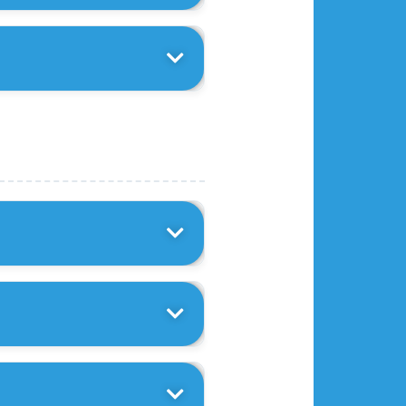
al e Anual), o acesso à
a entrar em contato com o
o completo) que geramos o
-mail com os seus dados
 membros:
nte independentes
. O
al da plataforma