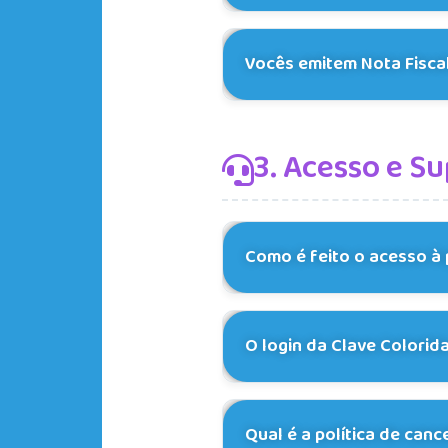
Diferente da Clave Prime 
Vocês emitem Nota Fiscal
plataforma Clave Colorid
Sim!
Emitimos nota fisca
3. Acesso e S
nosso suporte informando
documento fiscal para a 
Como é feito o acesso à
O acesso é
100% digital
O login da Clave Colorid
de acesso. O login deve s
colorida.clavedec.com.b
Não.
A Clave Colorida, a 
Qual é a política de ca
seu login de membro da C