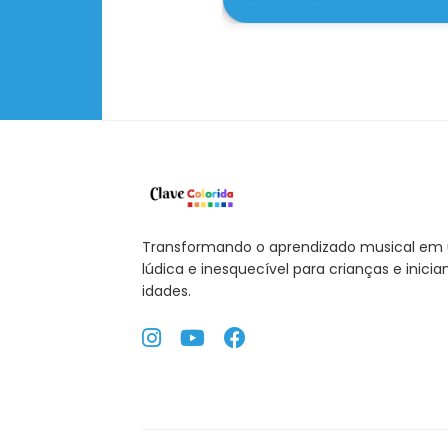
(https://colorida.clavede
Em conformidade com o C
arrependimento
em comp
dificuldade técnica para
navegador ou acionar o n
Transformando o aprendizado musical em
lúdica e inesquecível para crianças e inicia
idades.