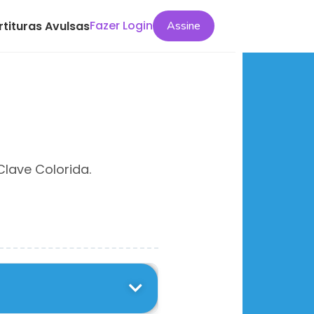
Fazer Login
rtituras Avulsas
Assine
Clave Colorida.