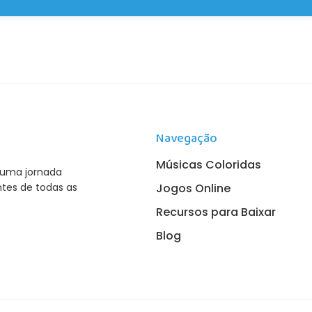
c.com.br/).
ódigo de Defesa do Consumidor, garantimos o
prazo de
ras online, com reembolso integral do valor. Se você e
 baixar os arquivos ou acessar os vídeos, recomendamos 
osso suporte antes de optar pelo cancelamento.
Navegação
Músicas Coloridas
 uma jornada
Jogos Online
ntes de todas as
Recursos para Baixar
Blog