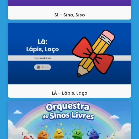
SI – Sino, Siso
LÁ – Lápis, Laço