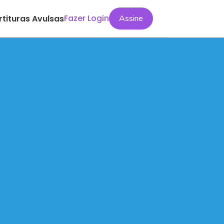
Fazer Login
rtituras Avulsas
Assine