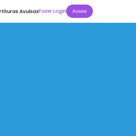
Fazer Login
rtituras Avulsas
Assine