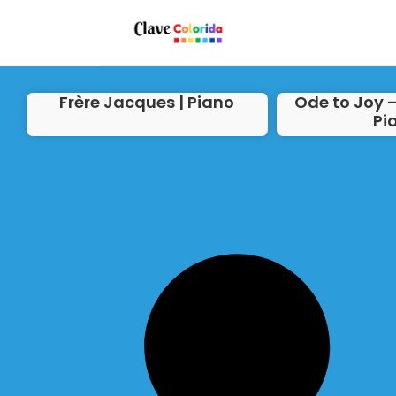
Frère Jacques | Piano
Ode to Joy –
Pi