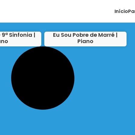
Início
Pa
 9ª Sinfonia |
Eu Sou Pobre de Marré |
ano
Piano