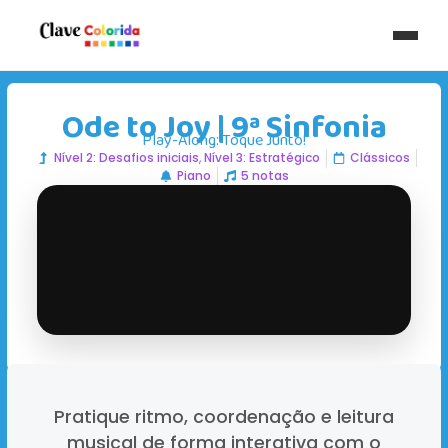
Ode to Joy | 9ª Sinfonia
Play-Along: Toque Junto!
Nível 2: Desafios iniciais
,
Nível 3: Estratégico
Clássicos
Piano
5 notas
Pratique ritmo, coordenação e leitura
musical de forma interativa com o