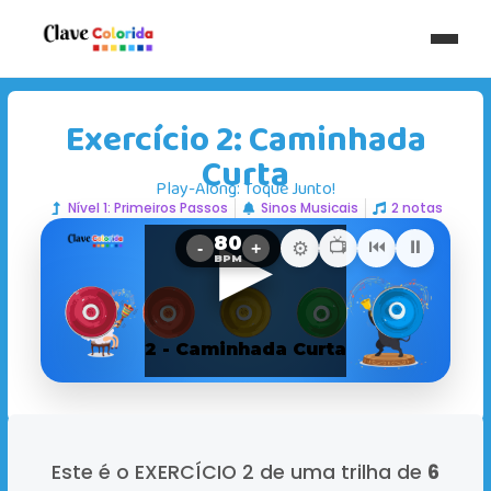
Exercício 2: Caminhada
Curta
Play-Along: Toque Junto!
Nível 1: Primeiros Passos
Sinos Musicais
2 notas
Este é o EXERCÍCIO 2 de uma trilha de
6